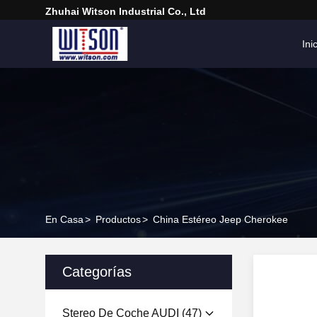
Zhuhai Witson Industrial Co., Ltd
Ini
En Casa
>
Productos
>
China Estéreo Jeep Cherokee
Categorías
Stereo De Coche AUDI
(47)