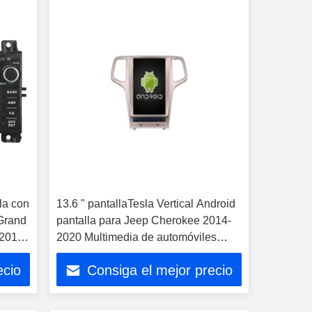
lla con
13.6 " pantallaTesla Vertical Android
 Grand
pantalla para Jeep Cherokee 2014-
 2013
2020 Multimedia de automóviles
estéreo GPS Carplay Player
ecio
Consiga el mejor precio