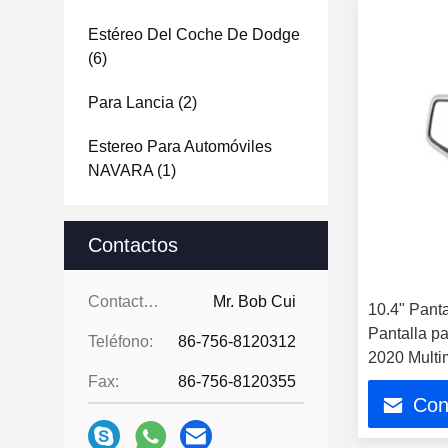
Estéreo Del Coche De Dodge
(6)
Para Lancia
(2)
Estereo Para Automóviles
NAVARA
(1)
Contactos
Contactos:
Mr. Bob Cui
10.4" Panta
Pantalla p
Teléfono:
86-756-8120312
2020 Multi
Fax:
86-756-8120355
Estéreo GP
Con