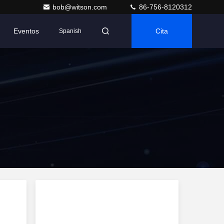
bob@witson.com
86-756-8120312
Eventos
Cita
Spanish