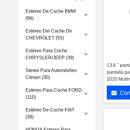
Estéreo De Coche BMW
(96)
Estéreo Del Coche De
CHEVROLET
(55)
Estéreo Para Coche
CHRYSLER/JEEP
(39)
13.6 " pant
Stereo Para Automóviles
pantalla p
Citroen
(30)
2020 Multi
estéreo GP
Estéreo Para Coche FORD
Con
(110)
Estéreo De Coche FIAT
(38)
HONDA Estereo Para