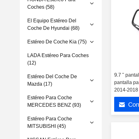
Coches
(58)
El Equipo Estéreo Del
Coche De Hyundai
(68)
Estéreo De Coche Kia
(75)
LADA Estéreo Para Coches
(12)
9.7 " panta
Estéreo Del Coche De
pantalla p
Mazda
(17)
2014-2018 
automóvile
Estéreo Para Coche
Con
Player
MERCEDES BENZ
(93)
Estéreo Para Coche
MITSUBISHI
(45)