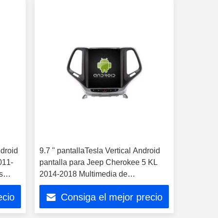
ndroid
9.7 " pantallaTesla Vertical Android
011-
pantalla para Jeep Cherokee 5 KL
s
2014-2018 Multimedia de
automóviles Stereo GPS Carplay
ecio
Consiga el mejor precio
Player