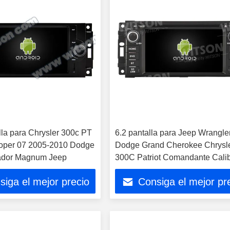
lla para Chrysler 300c PT
6.2 pantalla para Jeep Wrangle
oper 07 2005-2010 Dodge
Dodge Grand Cherokee Chrysl
dor Magnum Jeep
300C Patriot Comandante Cali
Chall
siga el mejor precio
Consiga el mejor pr