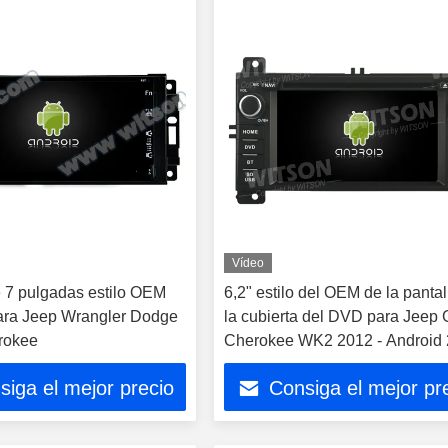
Vídeo
e 7 pulgadas estilo OEM
6,2" estilo del OEM de la panta
ara Jeep Wrangler Dodge
la cubierta del DVD para Jeep
rokee
Cherokee WK2 2012 - Android
CarPlay
siga el mejor precio
Consiga el mejor pr