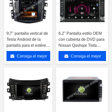
9,7" pantalla vertical de
6.2" Pantalla estilo OEM
Tesla Android de la
con cubierta de DVD para
pantalla para el estéreo
Nissan Qashqai Tiida
2017-2022 del coche de
Paladin Frontier Livana
Consiga el mejor
Consiga el mejor
Nissan Navara Terra
Navara NP300
NP300
precio
precio