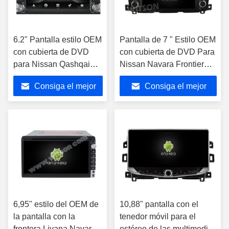
6.2" Pantalla estilo OEM
Pantalla de 7 " Estilo OEM
con cubierta de DVD
con cubierta de DVD Para
para Nissan Qashqai
Nissan Navara Frontier
Tiida Paladin Frontier
NP300 2015-2017
Consiga el mejor
Consiga el mejor
Livana Navara NP300
Android Car Stereo
precio
precio
6,95" estilo del OEM de
10,88" pantalla con el
la pantalla con la
tenedor móvil para el
frontera Livana Navara
estéreo de las multimedias