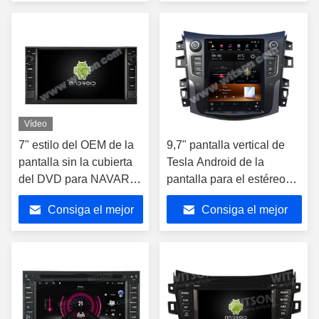
2017 de Nissan Navara
precio
precio
Vídeo
7" estilo del OEM de la
9,7" pantalla vertical de
pantalla sin la cubierta
Tesla Android de la
del DVD para NAVARA
pantalla para el estéreo
NP300 2016-2018
2017-2022 del coche de
Consiga el mejor
Consiga el mejor
JUKE (Qashqai) 2010-
Nissan Navara Terra
2018 bajo 2013 JUKE
NP300
precio
precio
(bajos) (alto) 2010-2