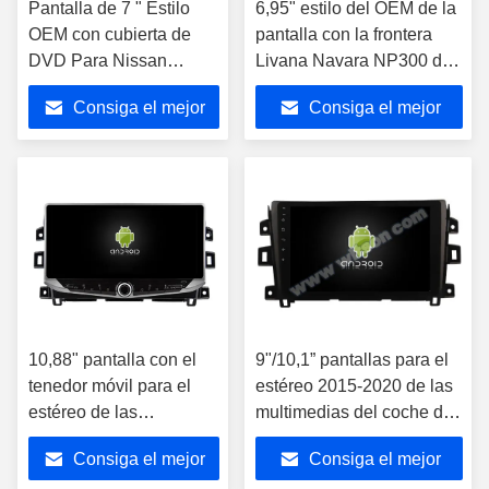
Pantalla de 7 " Estilo
6,95" estilo del OEM de la
OEM con cubierta de
pantalla con la frontera
DVD Para Nissan
Livana Navara NP300 de
Navara Frontier NP300
DeckFor NISSAN Qashqai
Consiga el mejor
Consiga el mejor
2015-2017 Android Car
Tiida Paladin del DVD
Stereo
precio
precio
10,88" pantalla con el
9"/10,1” pantallas para el
tenedor móvil para el
estéreo 2015-2020 de las
estéreo de las
multimedias del coche de
multimedias de la
la frontera NP300 de
Consiga el mejor
Consiga el mejor
frontera NP300 2015-
Nissan Navara