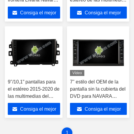
NP300 de DeckFor
de la frontera NP300
Consiga el mejor
Consiga el mejor
NISSAN Qashqai Tiida
2015-2017 de Nissan
Paladin del DVD
Navara
precio
precio
Vídeo
9"/10,1” pantallas para
7" estilo del OEM de la
el estéreo 2015-2020 de
pantalla sin la cubierta del
las multimedias del
DVD para NAVARA
coche de la frontera
NP300 2016-2018 JUKE
Consiga el mejor
Consiga el mejor
NP300 de Nissan
(Qashqai) 2010-2018 bajo
Navara
2013 JUKE (bajos) (alto)
precio
precio
2010-2
1