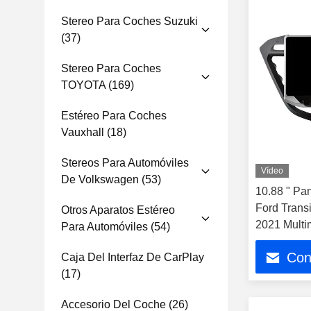
Stereo Para Coches Suzuki
(37)
Stereo Para Coches
TOYOTA
(169)
Estéreo Para Coches
Vauxhall
(18)
Stereos Para Automóviles
Vídeo
De Volkswagen
(53)
10.88 " Pan
Ford Trans
Otros Aparatos Estéreo
2021 Multi
Para Automóviles
(54)
CarPlay Pl
Con
Caja Del Interfaz De CarPlay
(17)
Accesorio Del Coche
(26)