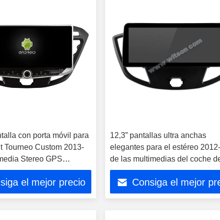
talla con porta móvil para
12,3” pantallas ultra anchas
it Tourneo Custom 2013-
elegantes para el estéreo 2012
media Stereo GPS
de las multimedias del coche d
ayer Multimed
Tourneo Custom Transit
siga el mejor precio
Consiga el mejor pr