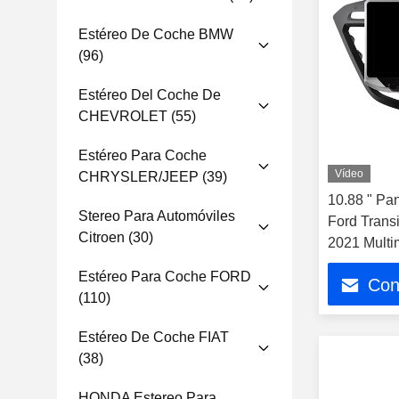
Estéreo De Coche BMW
(96)
Estéreo Del Coche De
CHEVROLET
(55)
Estéreo Para Coche
Vídeo
CHRYSLER/JEEP
(39)
10.88 " Pan
Stereo Para Automóviles
Ford Trans
Citroen
(30)
2021 Multi
CarPlay Pl
Estéreo Para Coche FORD
Con
(110)
Estéreo De Coche FIAT
(38)
HONDA Estereo Para