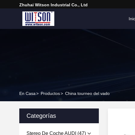
Zhuhai Witson Industrial Co., Ltd
Ini
En Casa
>
Productos
>
China tourneo del vado
Categorías
Stereo De Coche AUDI
(47)