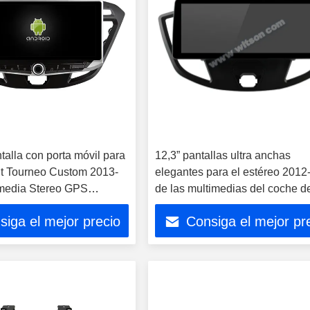
talla con porta móvil para
12,3” pantallas ultra anchas
it Tourneo Custom 2013-
elegantes para el estéreo 2012
media Stereo GPS
de las multimedias del coche d
ayer Multimed
Tourneo Custom Transit
siga el mejor precio
Consiga el mejor pr