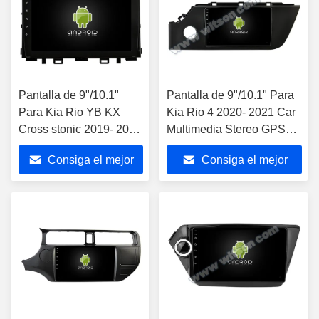
Pantalla de 9"/10.1"
Pantalla de 9"/10.1" Para
Para Kia Rio YB KX
Kia Rio 4 2020- 2021 Car
Cross stonic 2019- 2020
Multimedia Stereo GPS
Car Multimedia Stereo
Jugador de CarPlay
Consiga el mejor
Consiga el mejor
GPS Jugador de
CarPlay
precio
precio