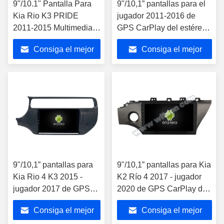
9"/10.1" Pantalla Para
9"/10,1” pantallas para el
Kia Rio K3 PRIDE
jugador 2011-2016 de
2011-2015 Multimedia
GPS CarPlay del estéreo
de automóviles Estéreo
de las multimedias del
Consiga el mejor
Consiga el mejor
GPS CarPlay Player
coche K2 de Kia Rio 3
precio
precio
9"/10,1” pantallas para
9"/10,1” pantallas para Kia
Kia Rio 4 K3 2015 -
K2 Río 4 2017 - jugador
jugador 2017 de GPS
2020 de GPS CarPlay del
CarPlay del estéreo de
estéreo de las multimedias
Consiga el mejor
Consiga el mejor
las multimedias del
del coche