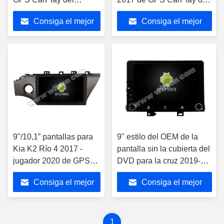
estéreo de las
estéreo de las multimedias
Consiga el mejor
Consiga el mejor
multimedias del coche
del coche
K2 de Kia Rio 3
precio
precio
9"/10,1” pantallas para
9" estilo del OEM de la
Kia K2 Río 4 2017 -
pantalla sin la cubierta del
jugador 2020 de GPS
DVD para la cruz 2019-
CarPlay del estéreo de
2020 stonic de Kia Rio YB
Consiga el mejor
Consiga el mejor
las multimedias del
KX
coche
precio
precio
1