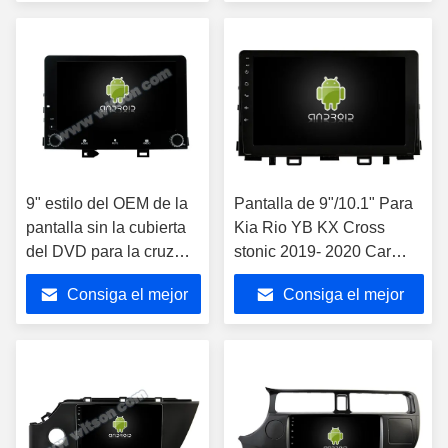
coche
precio
precio
9" estilo del OEM de la
Pantalla de 9"/10.1" Para
pantalla sin la cubierta
Kia Rio YB KX Cross
del DVD para la cruz
stonic 2019- 2020 Car
2019-2020 stonic de Kia
Multimedia Stereo GPS
Consiga el mejor
Consiga el mejor
Rio YB KX
Jugador de CarPlay
precio
precio