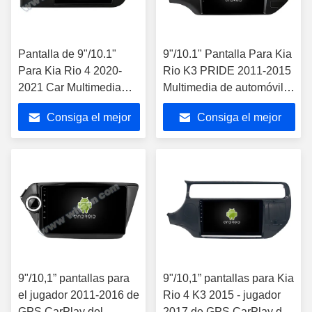
Pantalla de 9"/10.1"
9"/10.1" Pantalla Para Kia
Para Kia Rio 4 2020-
Rio K3 PRIDE 2011-2015
2021 Car Multimedia
Multimedia de automóviles
Stereo GPS Jugador de
Estéreo GPS CarPlay
Consiga el mejor
Consiga el mejor
CarPlay
Player
precio
precio
9"/10,1” pantallas para
9"/10,1” pantallas para Kia
el jugador 2011-2016 de
Rio 4 K3 2015 - jugador
GPS CarPlay del
2017 de GPS CarPlay del