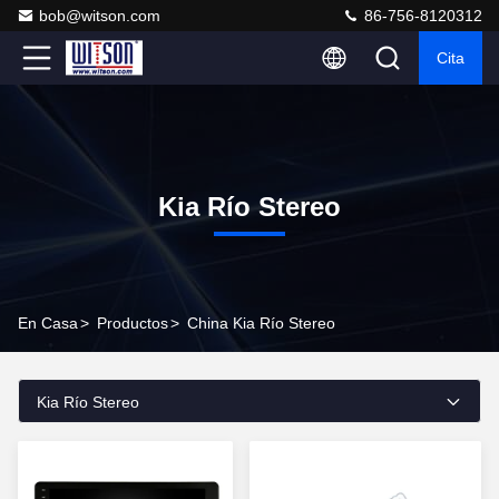
bob@witson.com
86-756-8120312
Cita
Kia Río Stereo
En Casa
>
Productos
>
China Kia Río Stereo
Kia Río Stereo