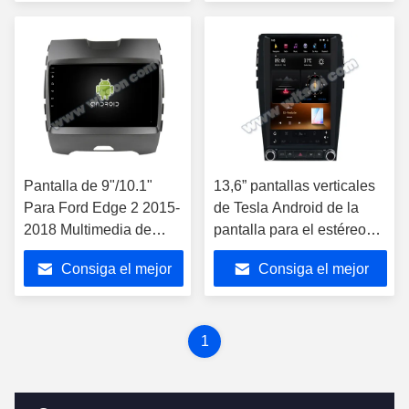
reproductor GPS
Jugador de Carplay
precio
precio
Carplay
Pantalla de 9"/10.1"
13,6” pantallas verticales
Para Ford Edge 2 2015-
de Tesla Android de la
2018 Multimedia de
pantalla para el estéreo
automóviles Estéreo
2015-2019 de las
Consiga el mejor
Consiga el mejor
GPS Jugador de
multimedias del coche de
CarPlay
Ford Edge
precio
precio
1