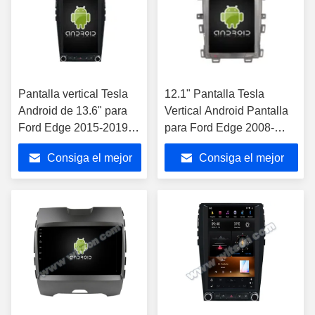
Pantalla vertical Tesla
12.1" Pantalla Tesla
Android de 13.6" para
Vertical Android Pantalla
Ford Edge 2015-2019,
para Ford Edge 2008-
sistema multimedia
2014 Multimedia de
Consiga el mejor
Consiga el mejor
estéreo para coche,
automóviles Estéreo GPS
reproductor GPS
Jugador de Carplay
precio
precio
Carplay