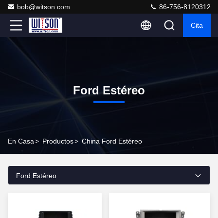
bob@witson.com
86-756-8120312
Cita
Ford Estéreo
En Casa
>
Productos
>
China Ford Estéreo
Ford Estéreo