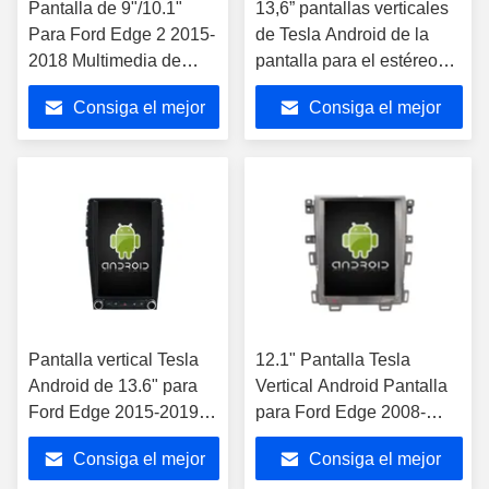
Pantalla de 9"/10.1"
13,6” pantallas verticales
Para Ford Edge 2 2015-
de Tesla Android de la
2018 Multimedia de
pantalla para el estéreo
automóviles Estéreo
2015-2019 de las
Consiga el mejor
Consiga el mejor
GPS Jugador de
multimedias del coche de
CarPlay
Ford Edge
precio
precio
Pantalla vertical Tesla
12.1" Pantalla Tesla
Android de 13.6" para
Vertical Android Pantalla
Ford Edge 2015-2019,
para Ford Edge 2008-
sistema multimedia
2014 Multimedia de
Consiga el mejor
Consiga el mejor
estéreo para coche,
automóviles Estéreo GPS