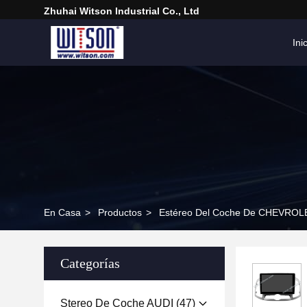
Zhuhai Witson Industrial Co., Ltd
Ini
En Casa
>
Productos
>
Estéreo Del Coche De CHEVROL
Categorías
Stereo De Coche AUDI
(47)