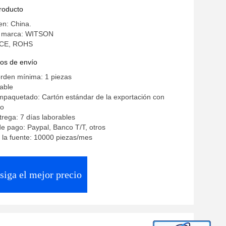
e CarPlay
producto
en: China.
a marca: WITSON
: CE, ROHS
os de envío
rden mínima: 1 piezas
iable
mpaquetado: Cartón estándar de la exportación con
ro
rega: 7 días laborables
e pago: Paypal, Banco T/T, otros
 la fuente: 10000 piezas/mes
siga el mejor precio