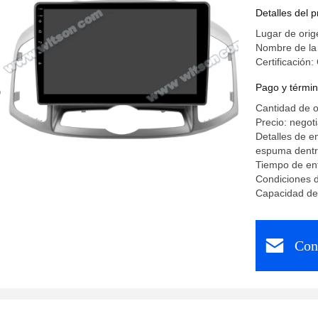
Jugador d
Detalles del 
Lugar de orig
Nombre de l
Certificación
Pago y términ
Cantidad de o
Precio: negot
Detalles de e
espuma dent
Tiempo de ent
Condiciones d
Capacidad de
Con