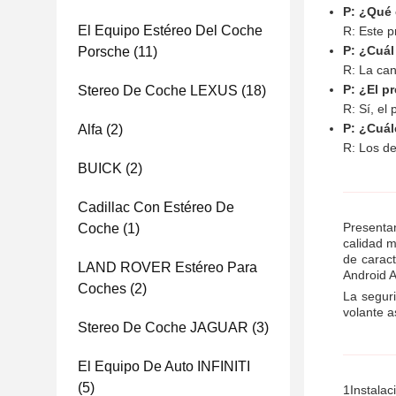
P: ¿Qué 
El Equipo Estéreo Del Coche
R: Este p
P: ¿Cuál
Porsche
(11)
R: La can
P: ¿El p
Stereo De Coche LEXUS
(18)
R: Sí, el
P: ¿Cuál
Alfa
(2)
R: Los de
BUICK
(2)
Cadillac Con Estéreo De
Presenta
Coche
(1)
calidad m
de caract
LAND ROVER Estéreo Para
Android A
Coches
(2)
La seguri
volante a
Stereo De Coche JAGUAR
(3)
El Equipo De Auto INFINITI
(5)
1Instalac