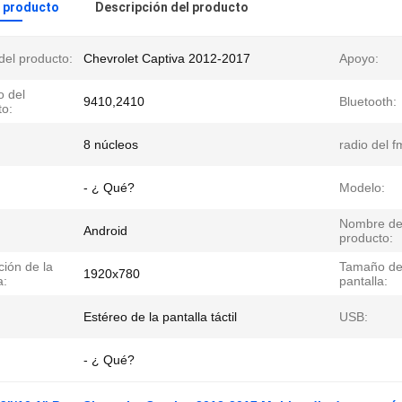
l producto
Descripción del producto
del producto:
Chevrolet Captiva 2012-2017
Apoyo:
 del
9410,2410
Bluetooth:
to:
8 núcleos
radio del f
- ¿ Qué?
Modelo:
Nombre de
Android
producto:
ión de la
Tamaño d
1920x780
a:
pantalla:
Estéreo de la pantalla táctil
USB:
- ¿ Qué?