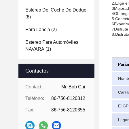
2.Elige e
3Mejorad
Estéreo Del Coche De Dodge
4Obtenga 
(6)
5.Conecta
6Experime
7Disfrute
Para Lancia
(2)
8.Disfruta
Estereo Para Automóviles
NAVARA
(1)
Pará
Contactos
Nombr
Contactos:
Mr. Bob Cui
CarPl
Teléfono:
86-756-8120312
El GP
Fax:
86-756-8120355
Lugar