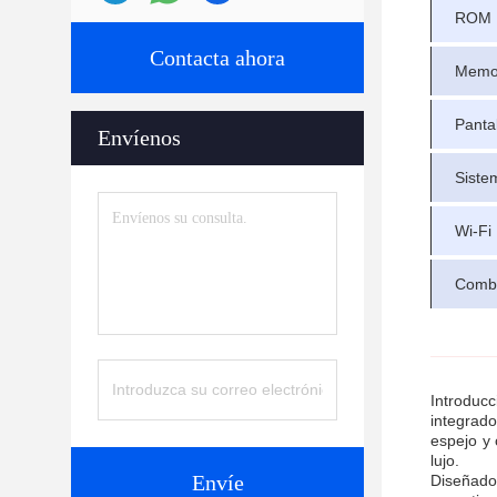
ROM
Contacta ahora
Memo
Pantal
Envíenos
Siste
Wi-Fi
Combi
Introduc
integrado
espejo y 
lujo.
Envíe
Diseñado 