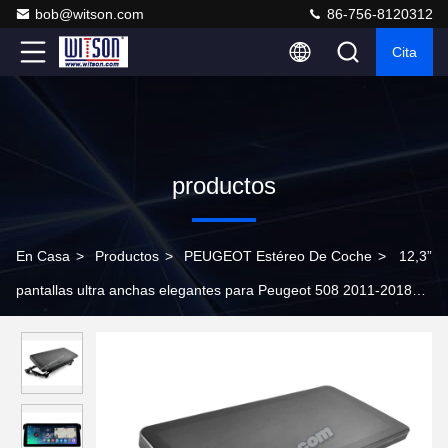
bob@witson.com
86-756-8120312
Cita
productos
En Casa
>
Productos
>
PEUGEOT Estéreo De Coche
>
12,3”
pantallas ultra anchas elegantes para Peugeot 508 2011-2018
jugadores estéreos del coche